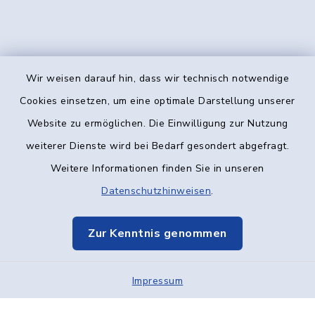
Wir weisen darauf hin, dass wir technisch notwendige
Kontakt
Cookies einsetzen, um eine optimale Darstellung unserer
Website zu ermöglichen. Die Einwilligung zur Nutzung
Barrierefreiheit
weiterer Dienste wird bei Bedarf gesondert abgefragt.
Weitere Informationen finden Sie in unseren
Datenschutz
Datenschutzhinweisen
.
Impressum
Zur Kenntnis genommen
Elektronische Kommunikation
Impressum
Sitemap