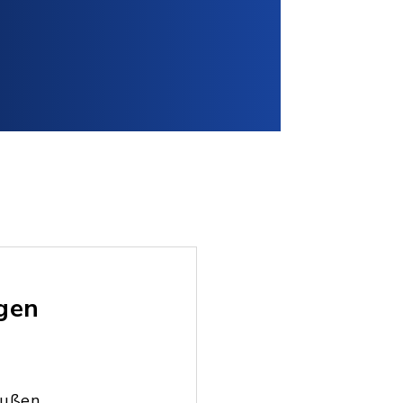
ngen
außen