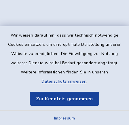
Wir weisen darauf hin, dass wir technisch notwendige
Kontakt
Cookies einsetzen, um eine optimale Darstellung unserer
Website zu ermöglichen. Die Einwilligung zur Nutzung
Barrierefreiheit
weiterer Dienste wird bei Bedarf gesondert abgefragt.
Weitere Informationen finden Sie in unseren
Datenschutz
Datenschutzhinweisen
.
Impressum
Zur Kenntnis genommen
Elektronische Kommunikation
Impressum
Sitemap