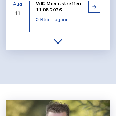
VdK Monatstreffen
Aug
11.08.2026
11
Blue Lagoon,
Memminger Str. 63,
Vöhringen
Wohnzimmerkonzert
Aug
mit Young Sparks (CZ)
12
altes Sportheim
Illerberg
Stadtmuseum
Aug
Vöhringen
16
geschlossen!!
Ulmer Str. 25,
Vöhringen