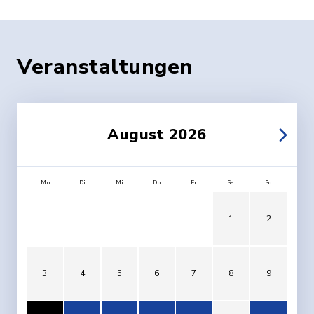
KRANICHSTR.
WEST“)
Veranstaltungen
August 2026
Mo
Di
Mi
Do
Fr
Sa
So
1
2
3
4
5
6
7
8
9