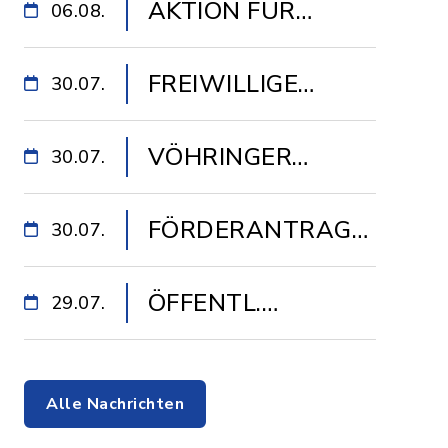
AKTION FÜR
06.08.
SENIOREN
FREIWILLIGE
30.07.
FEUERWEHR
VÖHRINGER
30.07.
VÖHRINGEN
WOCHENMARKT
FÖRDERANTRAG
30.07.
INFRASTRUKTUR
ÖFFENTL.
29.07.
FÜR DEN
AUSLEGUNG
GEFÖRDERTEN
(UMLEGUNG
GLASFASERAUSBAU
Alle Nachrichten
„WOHNGEB.