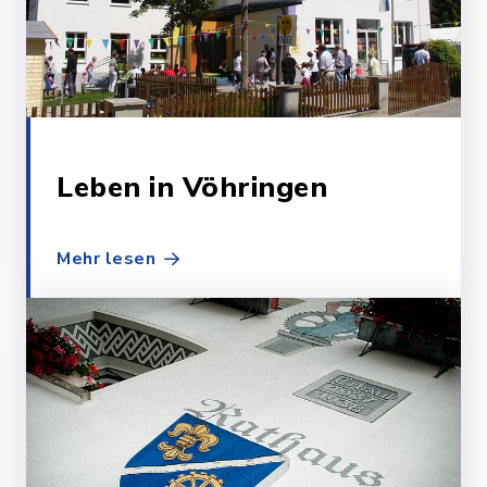
Bergfreunde 1947
21
Vöhringen e.V.
Blue Lagoon,
Memminger Str. 63,
Vöhringen
Leben in Vöhringen
Mehr lesen