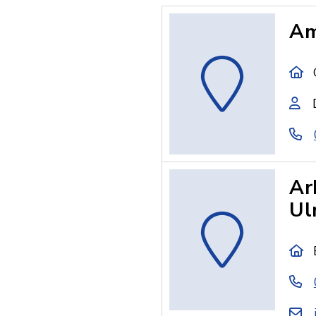
Am
Ar
Ul