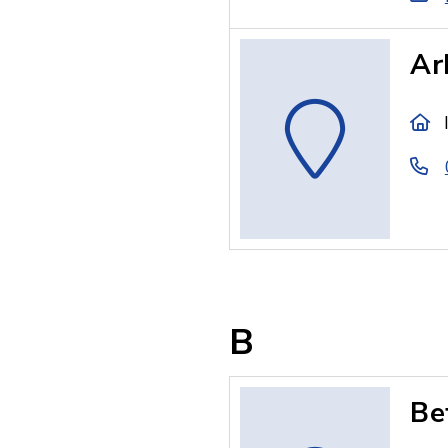
Ar
B
Be