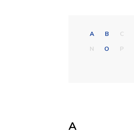
A
B
C
N
O
P
A