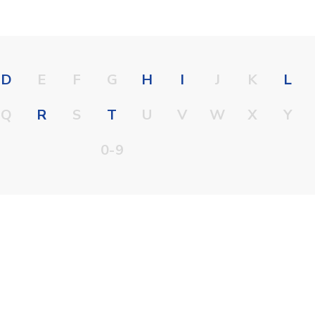
D
E
F
G
H
I
J
K
L
Q
R
S
T
U
V
W
X
Y
0-9