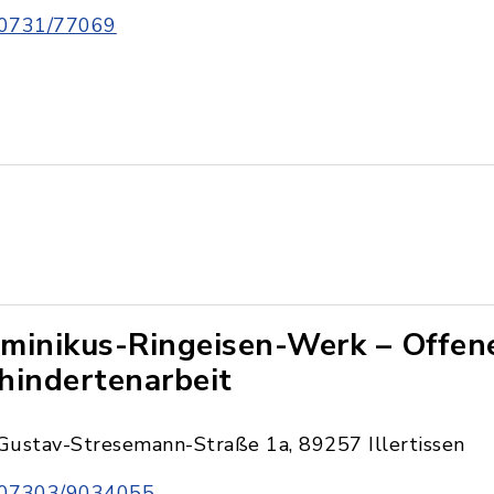
0731/77069
minikus-Ringeisen-Werk – Offen
hindertenarbeit
Gustav-Stresemann-Straße 1a, 89257 Illertissen
07303/9034055