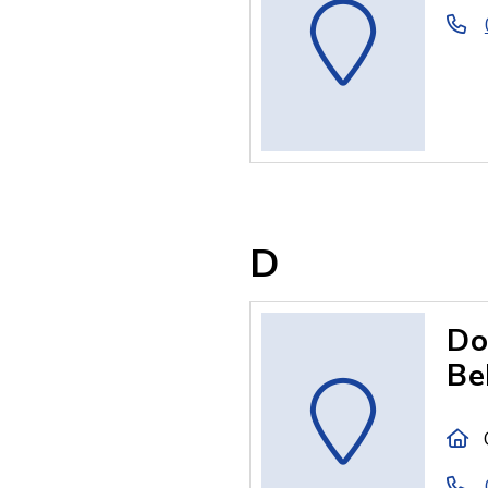
D
Do
Be