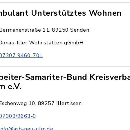
bulant Unterstütztes Wohnen
Germanenstraße 11, 89250 Senden
Donau-Iller Wohnstätten gGmbH
07307 9460-701
beiter-Samariter-Bund Kreisverb
m e.V.
Eschenweg 10, 89257 Illertissen
07303/9663-0
info@asb-neu-ulm.de