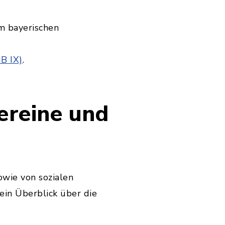
m bayerischen
B IX)
.
ereine und
owie von sozialen
ein Überblick über die