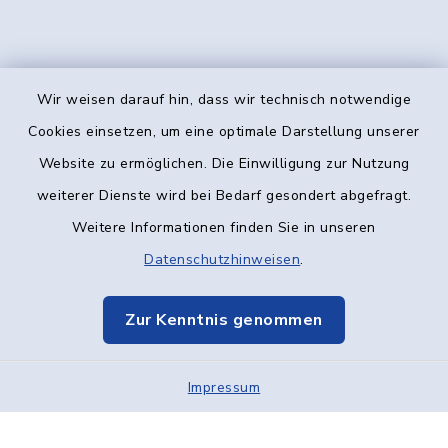
Wir weisen darauf hin, dass wir technisch notwendige
Kontakt
Cookies einsetzen, um eine optimale Darstellung unserer
Website zu ermöglichen. Die Einwilligung zur Nutzung
Barrierefreiheit
weiterer Dienste wird bei Bedarf gesondert abgefragt.
Weitere Informationen finden Sie in unseren
Datenschutz
Datenschutzhinweisen
.
Impressum
Zur Kenntnis genommen
Elektronische Kommunikation
Impressum
Sitemap
Cookie-Einstellungen