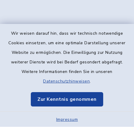
Wir weisen darauf hin, dass wir technisch notwendige
Kontakt
Cookies einsetzen, um eine optimale Darstellung unserer
Website zu ermöglichen. Die Einwilligung zur Nutzung
Barrierefreiheit
weiterer Dienste wird bei Bedarf gesondert abgefragt.
Weitere Informationen finden Sie in unseren
Datenschutz
Datenschutzhinweisen
.
Impressum
Zur Kenntnis genommen
Elektronische Kommunikation
Impressum
Sitemap