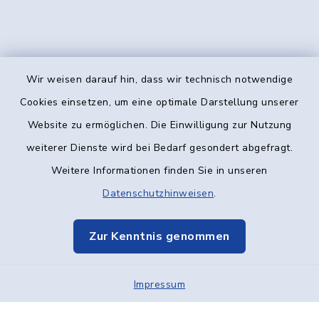
Wir weisen darauf hin, dass wir technisch notwendige
Kontakt
Cookies einsetzen, um eine optimale Darstellung unserer
Website zu ermöglichen. Die Einwilligung zur Nutzung
Barrierefreiheit
weiterer Dienste wird bei Bedarf gesondert abgefragt.
Weitere Informationen finden Sie in unseren
Datenschutz
Datenschutzhinweisen
.
Impressum
Zur Kenntnis genommen
Elektronische Kommunikation
Impressum
Sitemap