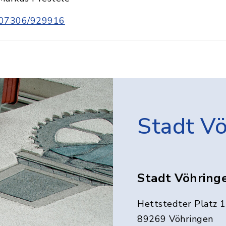
07306/929916
Stadt V
Stadt Vöhring
Hettstedter Platz 1
89269 Vöhringen