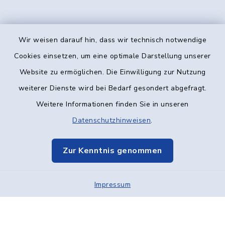
Wir weisen darauf hin, dass wir technisch notwendige
Kontakt
Cookies einsetzen, um eine optimale Darstellung unserer
Website zu ermöglichen. Die Einwilligung zur Nutzung
Barrierefreiheit
weiterer Dienste wird bei Bedarf gesondert abgefragt.
Weitere Informationen finden Sie in unseren
Datenschutz
Datenschutzhinweisen
.
Impressum
Zur Kenntnis genommen
Elektronische Kommunikation
Impressum
Sitemap
Cookie-Einstellungen