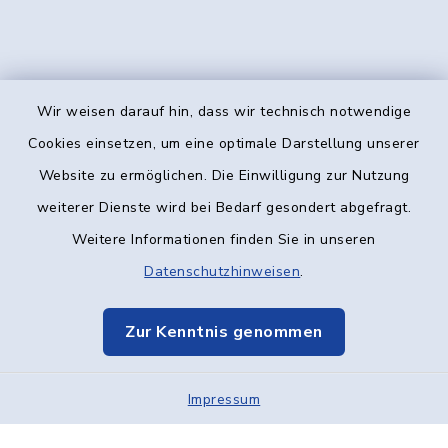
Wir weisen darauf hin, dass wir technisch notwendige
Kontakt
Cookies einsetzen, um eine optimale Darstellung unserer
Website zu ermöglichen. Die Einwilligung zur Nutzung
Barrierefreiheit
weiterer Dienste wird bei Bedarf gesondert abgefragt.
Weitere Informationen finden Sie in unseren
Datenschutz
Datenschutzhinweisen
.
Impressum
Zur Kenntnis genommen
Elektronische Kommunikation
Impressum
Sitemap