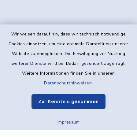
Wir weisen darauf hin, dass wir technisch notwendige
Kontakt
Cookies einsetzen, um eine optimale Darstellung unserer
Website zu ermöglichen. Die Einwilligung zur Nutzung
Barrierefreiheit
weiterer Dienste wird bei Bedarf gesondert abgefragt.
Weitere Informationen finden Sie in unseren
Datenschutz
Datenschutzhinweisen
.
Impressum
Zur Kenntnis genommen
Elektronische Kommunikation
Impressum
Sitemap