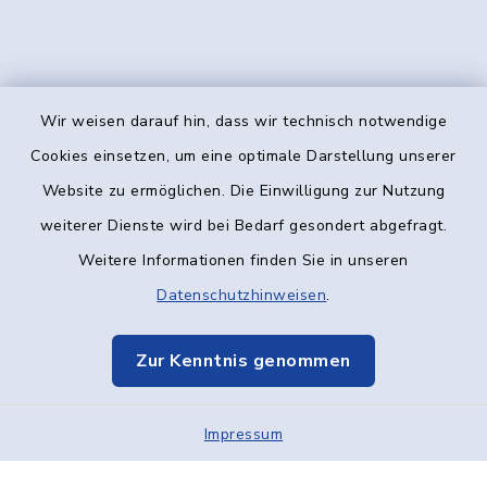
Wir weisen darauf hin, dass wir technisch notwendige
Kontakt
Cookies einsetzen, um eine optimale Darstellung unserer
Website zu ermöglichen. Die Einwilligung zur Nutzung
Barrierefreiheit
weiterer Dienste wird bei Bedarf gesondert abgefragt.
Weitere Informationen finden Sie in unseren
Datenschutz
Datenschutzhinweisen
.
Impressum
Zur Kenntnis genommen
Elektronische Kommunikation
Impressum
Sitemap