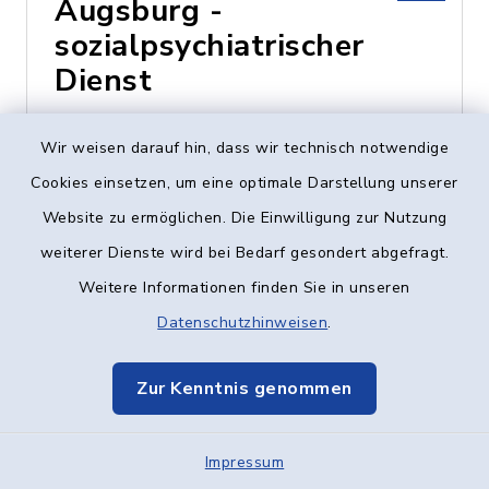
Augsburg -
sozialpsychiatrischer
Dienst
Heinz-Rühmann-Str. 7,
Wir weisen darauf hin, dass wir technisch notwendige
89231 Neu-Ulm
Cookies einsetzen, um eine optimale Darstellung unserer
Website zu ermöglichen. Die Einwilligung zur Nutzung
0731 - 73424
weiterer Dienste wird bei Bedarf gesondert abgefragt.
Weitere Informationen finden Sie in unseren
Datenschutzhinweisen
.
Caritas-Centrum
Vöhringen
Zur Kenntnis genommen
Vogelstraße 8, 89269
Impressum
Vöhringen