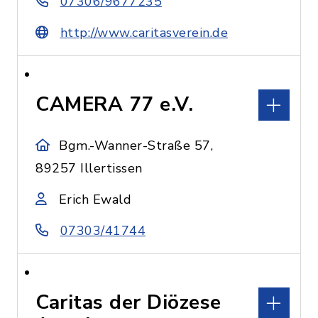
07306/9677235
http://www.caritasverein.de
CAMERA 77 e.V.
Bgm.-Wanner-Straße 57,
89257 Illertissen
Erich Ewald
07303/41744
Caritas der Diözese