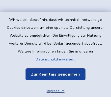
Wir weisen darauf hin, dass wir technisch notwendige
Kontakt
Cookies einsetzen, um eine optimale Darstellung unserer
Website zu ermöglichen. Die Einwilligung zur Nutzung
Barrierefreiheit
weiterer Dienste wird bei Bedarf gesondert abgefragt.
Weitere Informationen finden Sie in unseren
Datenschutz
Datenschutzhinweisen
.
Impressum
Zur Kenntnis genommen
Elektronische Kommunikation
Impressum
Sitemap
Cookie-Einstellungen