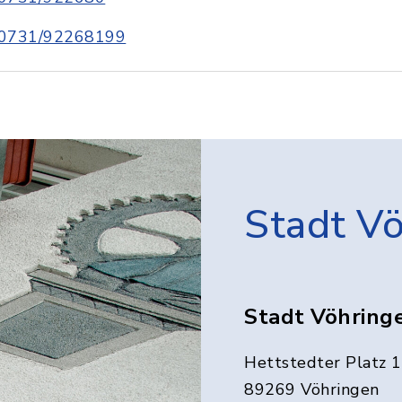
0731/92268199
Stadt V
Stadt Vöhring
Hettstedter Platz 1
89269 Vöhringen