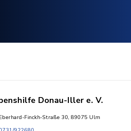
benshilfe Donau-Iller e. V.
Eberhard-Finckh-Straße 30, 89075 Ulm
0731/922680