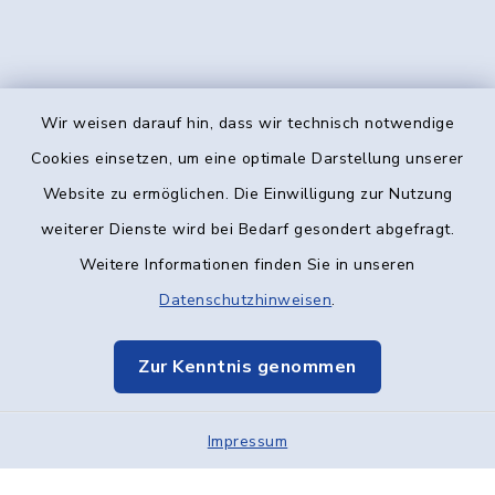
Wir weisen darauf hin, dass wir technisch notwendige
Kontakt
Cookies einsetzen, um eine optimale Darstellung unserer
Website zu ermöglichen. Die Einwilligung zur Nutzung
Barrierefreiheit
weiterer Dienste wird bei Bedarf gesondert abgefragt.
Weitere Informationen finden Sie in unseren
Datenschutz
Datenschutzhinweisen
.
Impressum
Zur Kenntnis genommen
Elektronische Kommunikation
Impressum
Sitemap