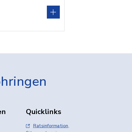
öhringen
en
Quicklinks
Ratsinformation,