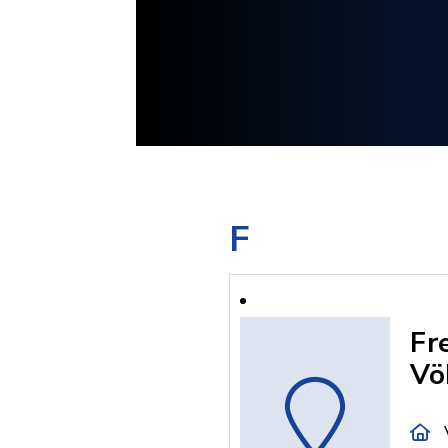
F
Fr
Vö