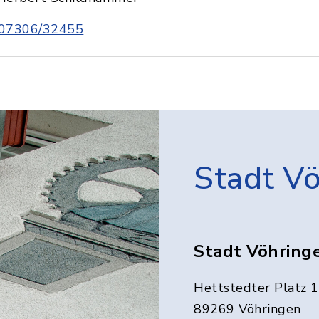
07306/32455
Stadt V
Stadt Vöhring
Hettstedter Platz 1
89269 Vöhringen