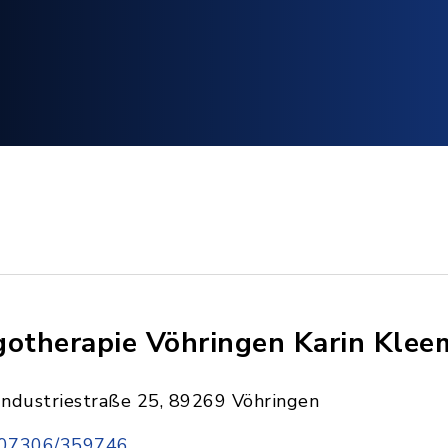
gotherapie Vöhringen Karin Kle
Industriestraße 25, 89269 Vöhringen
07306/359746