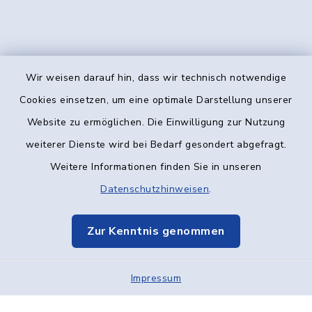
Wir weisen darauf hin, dass wir technisch notwendige
Kontakt
Cookies einsetzen, um eine optimale Darstellung unserer
Website zu ermöglichen. Die Einwilligung zur Nutzung
Barrierefreiheit
weiterer Dienste wird bei Bedarf gesondert abgefragt.
Weitere Informationen finden Sie in unseren
Datenschutz
Datenschutzhinweisen
.
Impressum
Zur Kenntnis genommen
Elektronische Kommunikation
Impressum
Sitemap