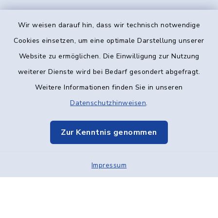
Wir weisen darauf hin, dass wir technisch notwendige
Kontakt
Cookies einsetzen, um eine optimale Darstellung unserer
Website zu ermöglichen. Die Einwilligung zur Nutzung
Barrierefreiheit
weiterer Dienste wird bei Bedarf gesondert abgefragt.
Weitere Informationen finden Sie in unseren
Datenschutz
Datenschutzhinweisen
.
Impressum
Zur Kenntnis genommen
Elektronische Kommunikation
Impressum
Sitemap
Cookie-Einstellungen