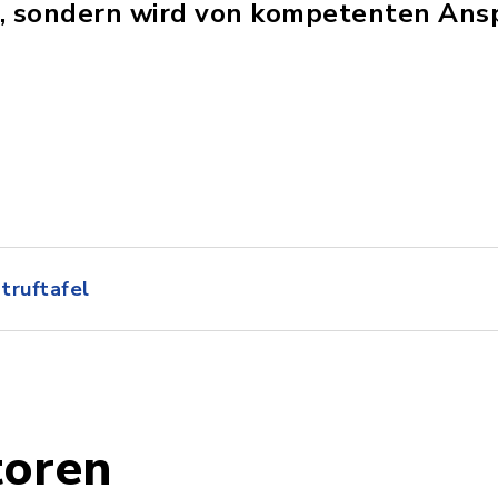
er, sondern wird von kompetenten An
truftafel
toren