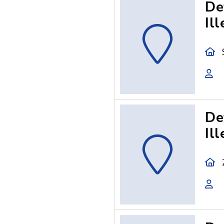
De
Ill
De
Ill