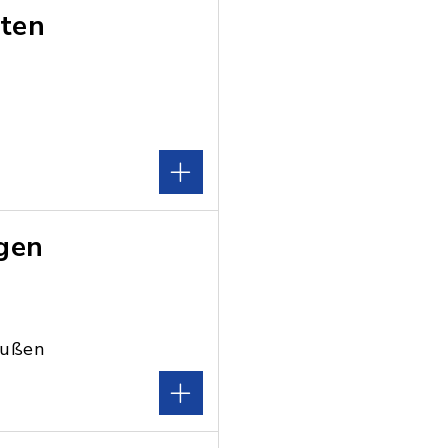
rten
ngen
außen