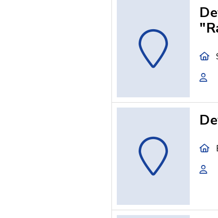
De
"R
De