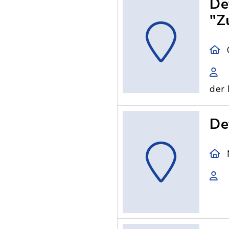
De
"Z
der
De