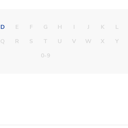
D
E
F
G
H
I
J
K
L
Q
R
S
T
U
V
W
X
Y
0-9