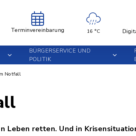
Terminvereinbarung
Digit
16 °C
BÜRGERSERVICE UND
POLITIK
m Notfall
ll
n Leben retten. Und in Krisensituatio