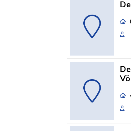
De
De
Vö