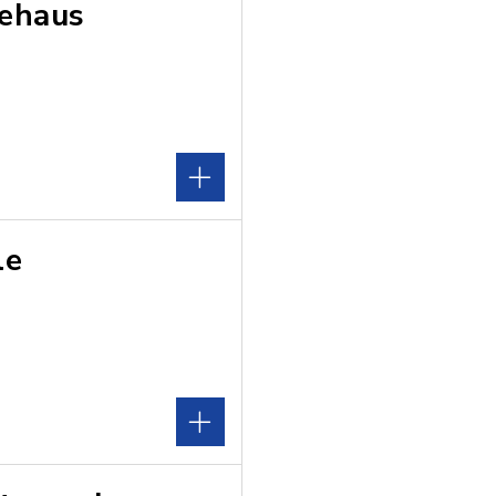
tehaus
le