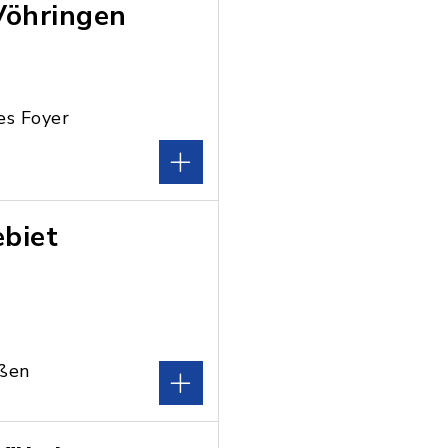
Vöhringen
es Foyer
ebiet
ußen