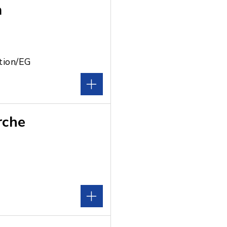
m
tion/EG
rche