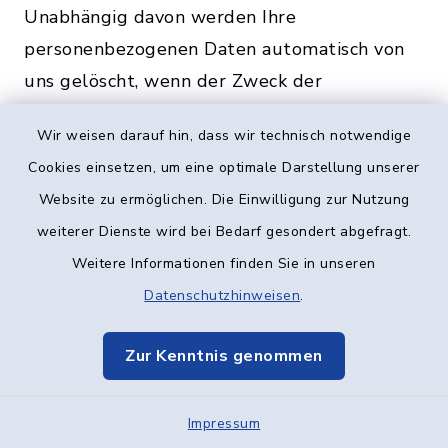
Unabhängig davon werden Ihre
personenbezogenen Daten automatisch von
uns gelöscht, wenn der Zweck der
Datenerhebung weggefallen oder die
Wir weisen darauf hin, dass wir technisch notwendige
Datenverarbeitung unrechtmäßig erfolgt ist.
Cookies einsetzen, um eine optimale Darstellung unserer
Sofern die Verarbeitung der
Website zu ermöglichen. Die Einwilligung zur Nutzung
personenbezogenen Daten auf einer erteilten
weiterer Dienste wird bei Bedarf gesondert abgefragt.
Einwilligung beruht, haben Sie jederzeit das
Weitere Informationen finden Sie in unseren
Recht, die Einwilligung zu widerrufen. Durch
Datenschutzhinweisen
.
den Widerruf der Einwilligung wird die
Rechtmäßigkeit, der aufgrund der
Zur Kenntnis genommen
Einwilligung bis zum Widerruf erfolgten
Verarbeitung, nicht berührt.
Impressum