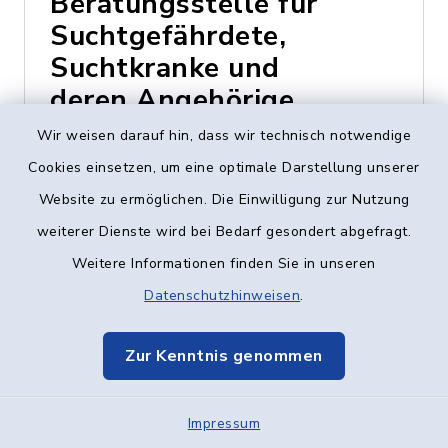
Beratungsstelle für
Suchtgefährdete,
Suchtkranke und
deren Angehörige
Wir weisen darauf hin, dass wir technisch notwendige
0731/72044
Cookies einsetzen, um eine optimale Darstellung unserer
Website zu ermöglichen. Die Einwilligung zur Nutzung
weiterer Dienste wird bei Bedarf gesondert abgefragt.
Weitere Informationen finden Sie in unseren
R
Datenschutzhinweisen
.
Reha-Sportgruppe im
Zur Kenntnis genommen
TV Senden-Ay
(Behindertensportgruppe)
Impressum