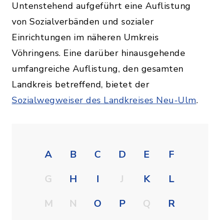
Untenstehend aufgeführt eine Auflistung
von Sozialverbänden und sozialer
Einrichtungen im näheren Umkreis
Vöhringens. Eine darüber hinausgehende
umfangreiche Auflistung, den gesamten
Landkreis betreffend, bietet der
Sozialwegweiser des Landkreises Neu-Ulm
.
A
B
C
D
E
F
G
H
I
J
K
L
M
N
O
P
Q
R