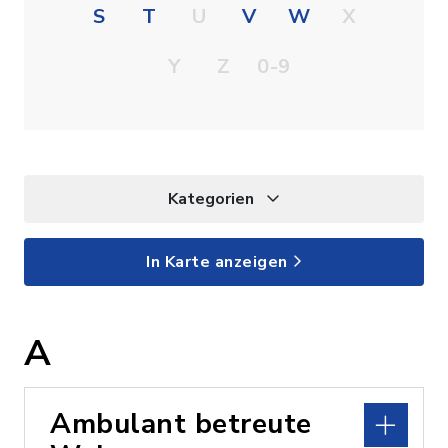
S
T
U
V
W
X
Y
Z
0-9
Kategorien
In Karte anzeigen
A
Ambulant betreute