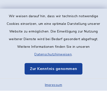
Wir weisen darauf hin, dass wir technisch notwendige
Kontakt
Cookies einsetzen, um eine optimale Darstellung unserer
Website zu ermöglichen. Die Einwilligung zur Nutzung
Barrierefreiheit
weiterer Dienste wird bei Bedarf gesondert abgefragt.
Weitere Informationen finden Sie in unseren
Datenschutz
Datenschutzhinweisen
.
Impressum
Zur Kenntnis genommen
Elektronische Kommunikation
Impressum
Sitemap
Cookie-Einstellungen