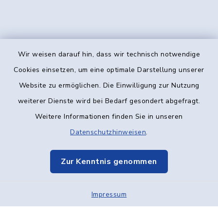
Wir weisen darauf hin, dass wir technisch notwendige
Kontakt
Cookies einsetzen, um eine optimale Darstellung unserer
Website zu ermöglichen. Die Einwilligung zur Nutzung
Barrierefreiheit
weiterer Dienste wird bei Bedarf gesondert abgefragt.
Weitere Informationen finden Sie in unseren
Datenschutz
Datenschutzhinweisen
.
Impressum
Zur Kenntnis genommen
Elektronische Kommunikation
Impressum
Sitemap