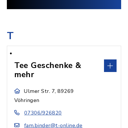
T
Tee Geschenke &
mehr
Ulmer Str. 7, 89269
Vöhringen
07306/926820
fam.binder@t-online.de