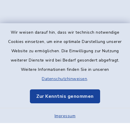
Wir weisen darauf hin, dass wir technisch notwendige
Kontakt
Cookies einsetzen, um eine optimale Darstellung unserer
Website zu ermöglichen. Die Einwilligung zur Nutzung
Barrierefreiheit
weiterer Dienste wird bei Bedarf gesondert abgefragt.
Weitere Informationen finden Sie in unseren
Datenschutz
Datenschutzhinweisen
.
Impressum
Zur Kenntnis genommen
Elektronische Kommunikation
Impressum
Sitemap