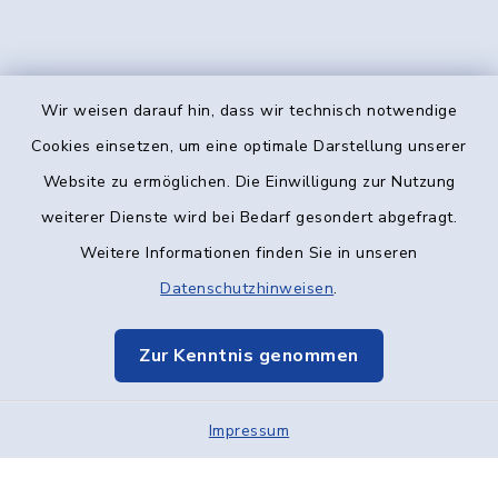
Wir weisen darauf hin, dass wir technisch notwendige
Kontakt
Cookies einsetzen, um eine optimale Darstellung unserer
Website zu ermöglichen. Die Einwilligung zur Nutzung
Barrierefreiheit
weiterer Dienste wird bei Bedarf gesondert abgefragt.
Weitere Informationen finden Sie in unseren
Datenschutz
Datenschutzhinweisen
.
Impressum
Zur Kenntnis genommen
Elektronische Kommunikation
Impressum
Sitemap
Cookie-Einstellungen