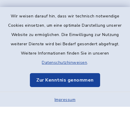
Wir weisen darauf hin, dass wir technisch notwendige
Kontakt
Cookies einsetzen, um eine optimale Darstellung unserer
Website zu ermöglichen. Die Einwilligung zur Nutzung
Barrierefreiheit
weiterer Dienste wird bei Bedarf gesondert abgefragt.
Weitere Informationen finden Sie in unseren
Datenschutz
Datenschutzhinweisen
.
Impressum
Zur Kenntnis genommen
Elektronische Kommunikation
Impressum
Sitemap
Cookie-Einstellungen