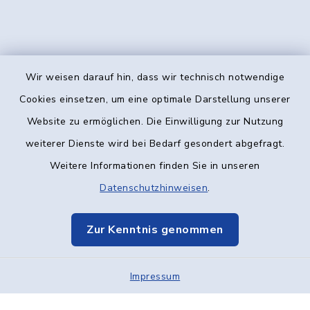
Wir weisen darauf hin, dass wir technisch notwendige
Kontakt
Cookies einsetzen, um eine optimale Darstellung unserer
Website zu ermöglichen. Die Einwilligung zur Nutzung
Barrierefreiheit
weiterer Dienste wird bei Bedarf gesondert abgefragt.
Weitere Informationen finden Sie in unseren
Datenschutz
Datenschutzhinweisen
.
Impressum
Zur Kenntnis genommen
Elektronische Kommunikation
Impressum
Sitemap