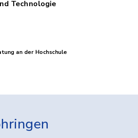
und Technologie
atung an der Hochschule
rweiterung: pdf, Dateigröße: 2,03 MB)
öhringen