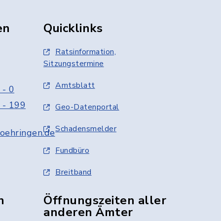
en
Quicklinks
Ratsinformation,
Sitzungstermine
Amtsblatt
 - 0
 - 199
Geo-Datenportal
Schadensmelder
oehringen.de
Fundbüro
Breitband
n
Öffnungszeiten aller
anderen Ämter