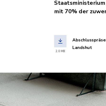
Staatsministerium
mit 70% der zuwe
Abschlusspräse
Landshut
2,0 MB
(Dateiname: EN