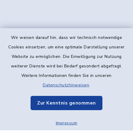
Wir weisen darauf hin, dass wir technisch notwendige
Kontakt
Cookies einsetzen, um eine optimale Darstellung unserer
Website zu ermöglichen. Die Einwilligung zur Nutzung
Barrierefreiheit
weiterer Dienste wird bei Bedarf gesondert abgefragt.
Weitere Informationen finden Sie in unseren
Datenschutz
Datenschutzhinweisen
.
Impressum
Zur Kenntnis genommen
Elektronische Kommunikation
Impressum
Sitemap