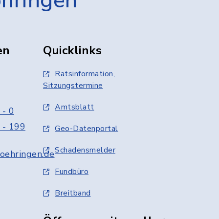
öhringen
en
Quicklinks
Ratsinformation,
Sitzungstermine
Amtsblatt
 - 0
 - 199
Geo-Datenportal
Schadensmelder
oehringen.de
Fundbüro
Breitband