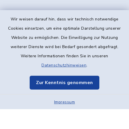
Wir weisen darauf hin, dass wir technisch notwendige
Kontakt
Cookies einsetzen, um eine optimale Darstellung unserer
Website zu ermöglichen. Die Einwilligung zur Nutzung
Barrierefreiheit
weiterer Dienste wird bei Bedarf gesondert abgefragt.
Weitere Informationen finden Sie in unseren
Datenschutz
Datenschutzhinweisen
.
Impressum
Zur Kenntnis genommen
Elektronische Kommunikation
Impressum
Sitemap
Cookie-Einstellungen