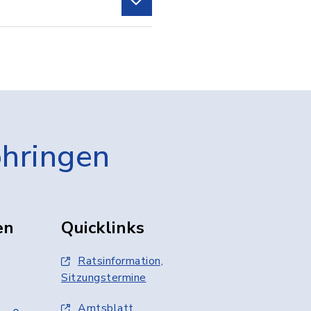
öhringen
en
Quicklinks
Ratsinformation,
Sitzungstermine
Amtsblatt