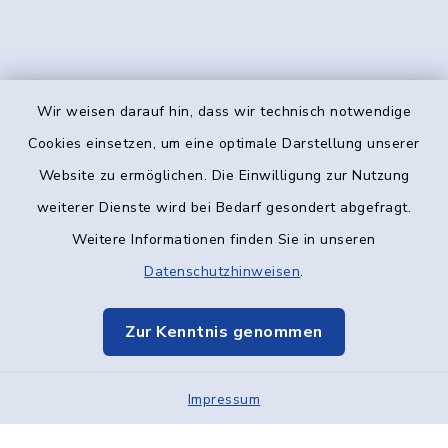
Wir weisen darauf hin, dass wir technisch notwendige
Kontakt
Cookies einsetzen, um eine optimale Darstellung unserer
Website zu ermöglichen. Die Einwilligung zur Nutzung
Barrierefreiheit
weiterer Dienste wird bei Bedarf gesondert abgefragt.
Weitere Informationen finden Sie in unseren
Datenschutz
Datenschutzhinweisen
.
Impressum
Zur Kenntnis genommen
Elektronische Kommunikation
Impressum
Sitemap