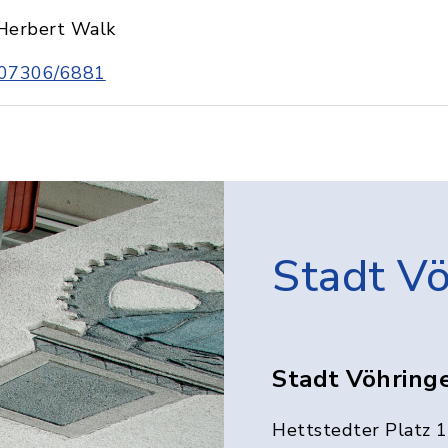
Herbert Walk
07306/6881
Stadt V
Stadt Vöhring
Hettstedter Platz 1