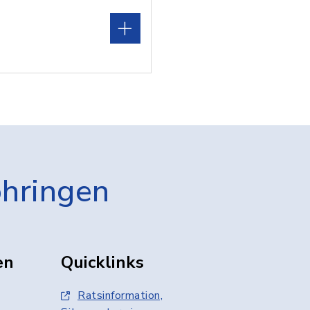
öhringen
en
Quicklinks
Ratsinformation,