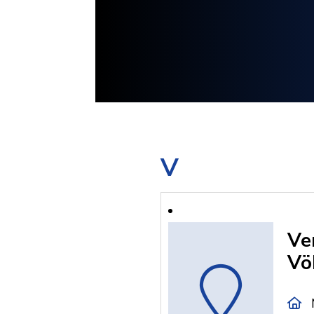
V
Ve
Vö