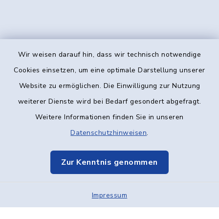
Wir weisen darauf hin, dass wir technisch notwendige
Kontakt
Cookies einsetzen, um eine optimale Darstellung unserer
Website zu ermöglichen. Die Einwilligung zur Nutzung
Barrierefreiheit
weiterer Dienste wird bei Bedarf gesondert abgefragt.
Weitere Informationen finden Sie in unseren
Datenschutz
Datenschutzhinweisen
.
Impressum
Zur Kenntnis genommen
Elektronische Kommunikation
Impressum
Sitemap