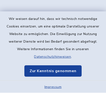
Wir weisen darauf hin, dass wir technisch notwendige
Kontakt
Cookies einsetzen, um eine optimale Darstellung unserer
Website zu ermöglichen. Die Einwilligung zur Nutzung
Barrierefreiheit
weiterer Dienste wird bei Bedarf gesondert abgefragt.
Weitere Informationen finden Sie in unseren
Datenschutz
Datenschutzhinweisen
.
Impressum
Zur Kenntnis genommen
Elektronische Kommunikation
Impressum
Sitemap
Cookie-Einstellungen