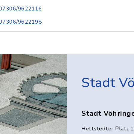
07306/9622116
07306/9622198
Stadt V
Stadt Vöhring
Hettstedter Platz 1