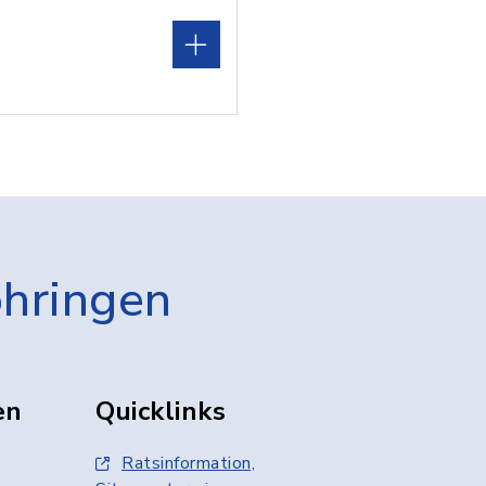
öhringen
en
Quicklinks
Ratsinformation,