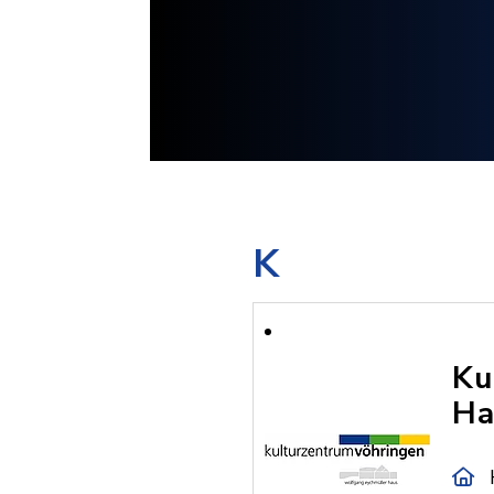
K
Ku
Ha