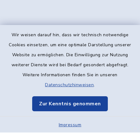
Wir weisen darauf hin, dass wir technisch notwendige
Kontakt
Cookies einsetzen, um eine optimale Darstellung unserer
Website zu ermöglichen. Die Einwilligung zur Nutzung
Barrierefreiheit
weiterer Dienste wird bei Bedarf gesondert abgefragt.
Weitere Informationen finden Sie in unseren
Datenschutz
Datenschutzhinweisen
.
Impressum
Zur Kenntnis genommen
Elektronische Kommunikation
Impressum
Sitemap