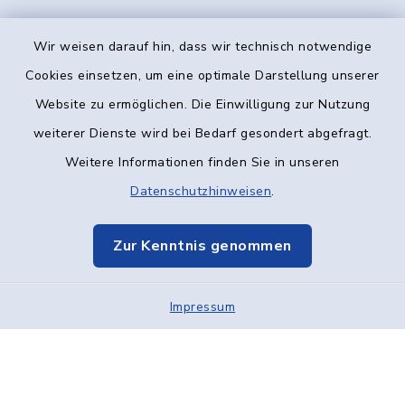
Wir weisen darauf hin, dass wir technisch notwendige
Kontakt
Cookies einsetzen, um eine optimale Darstellung unserer
Website zu ermöglichen. Die Einwilligung zur Nutzung
Barrierefreiheit
weiterer Dienste wird bei Bedarf gesondert abgefragt.
Weitere Informationen finden Sie in unseren
Datenschutz
Datenschutzhinweisen
.
Impressum
Zur Kenntnis genommen
Elektronische Kommunikation
Impressum
Sitemap
Cookie-Einstellungen