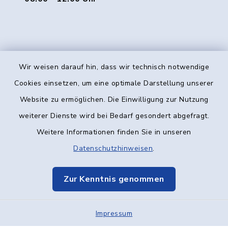
Wir weisen darauf hin, dass wir technisch notwendige
Kontakt
Cookies einsetzen, um eine optimale Darstellung unserer
Website zu ermöglichen. Die Einwilligung zur Nutzung
Barrierefreiheit
weiterer Dienste wird bei Bedarf gesondert abgefragt.
Weitere Informationen finden Sie in unseren
Datenschutz
Datenschutzhinweisen
.
Impressum
Zur Kenntnis genommen
Elektronische Kommunikation
Impressum
Sitemap