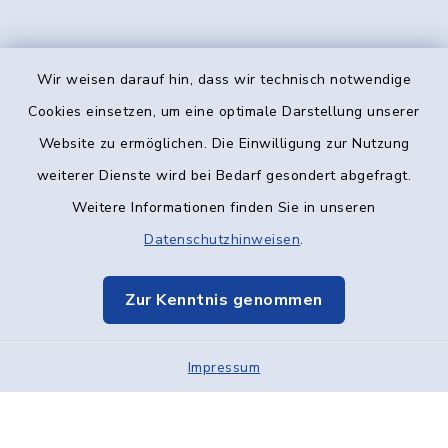
Wir weisen darauf hin, dass wir technisch notwendige
Kontakt
Cookies einsetzen, um eine optimale Darstellung unserer
Website zu ermöglichen. Die Einwilligung zur Nutzung
Barrierefreiheit
weiterer Dienste wird bei Bedarf gesondert abgefragt.
Weitere Informationen finden Sie in unseren
Datenschutz
Datenschutzhinweisen
.
Impressum
Zur Kenntnis genommen
Elektronische Kommunikation
Impressum
Sitemap
Cookie-Einstellungen