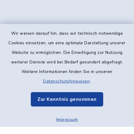
Wir weisen darauf hin, dass wir technisch notwendige
Kontakt
Cookies einsetzen, um eine optimale Darstellung unserer
Website zu ermöglichen. Die Einwilligung zur Nutzung
Barrierefreiheit
weiterer Dienste wird bei Bedarf gesondert abgefragt.
Weitere Informationen finden Sie in unseren
Datenschutz
Datenschutzhinweisen
.
Impressum
Zur Kenntnis genommen
Elektronische Kommunikation
Impressum
Sitemap