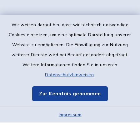
Wir weisen darauf hin, dass wir technisch notwendige
Kontakt
Cookies einsetzen, um eine optimale Darstellung unserer
Website zu ermöglichen. Die Einwilligung zur Nutzung
Barrierefreiheit
weiterer Dienste wird bei Bedarf gesondert abgefragt.
Weitere Informationen finden Sie in unseren
Datenschutz
Datenschutzhinweisen
.
Impressum
Zur Kenntnis genommen
Elektronische Kommunikation
Impressum
Sitemap
Cookie-Einstellungen