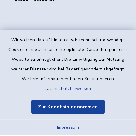
Wir weisen darauf hin, dass wir technisch notwendige
Kontakt
Cookies einsetzen, um eine optimale Darstellung unserer
Website zu ermöglichen. Die Einwilligung zur Nutzung
Barrierefreiheit
weiterer Dienste wird bei Bedarf gesondert abgefragt.
Weitere Informationen finden Sie in unseren
Datenschutz
Datenschutzhinweisen
.
Impressum
Zur Kenntnis genommen
Elektronische Kommunikation
Impressum
Sitemap