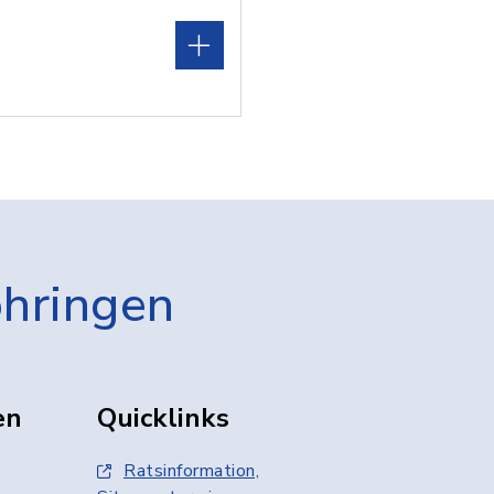
öhringen
en
Quicklinks
Ratsinformation,