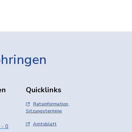
öhringen
en
Quicklinks
Ratsinformation,
Sitzungstermine
Amtsblatt
 - 0