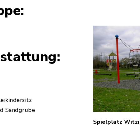
ppe:
stattung:
eikindersitz
nd Sandgrube
Spielplatz Witz