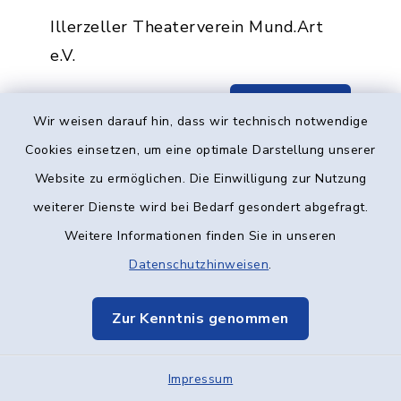
Illerzeller Theaterverein Mund.Art
e.V.
Mehr lesen
Wir weisen darauf hin, dass wir technisch notwendige
Cookies einsetzen, um eine optimale Darstellung unserer
Website zu ermöglichen. Die Einwilligung zur Nutzung
weiterer Dienste wird bei Bedarf gesondert abgefragt.
50 Jahre Erinnerungen an
Weitere Informationen finden Sie in unseren
die Zukunft von und mit
Datenschutzhinweisen
.
Erich von Däniken
Zur Kenntnis genommen
17.11.2018
19:00 Uhr
Kulturzentrum "Wolfgang-
Impressum
Eychmüller-Haus"